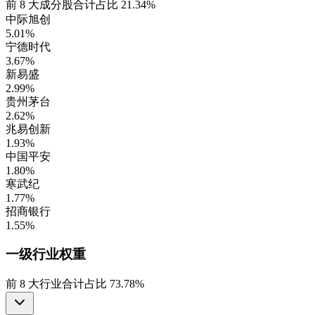
前
8
大成分股合计占比
21.34%
中际旭创
5.01%
宁德时代
3.67%
新易盛
2.99%
贵州茅台
2.62%
兆易创新
1.93%
中国平安
1.80%
寒武纪
1.77%
招商银行
1.55%
一级行业
权重
前
8
大行业合计占比
73.78%