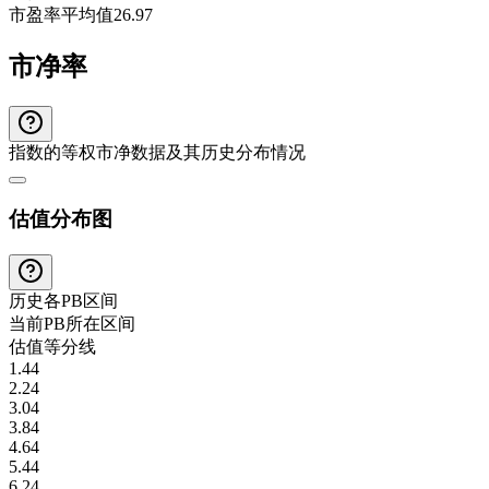
市盈率平均值
26.97
市净率
指数的等权市净数据及其历史分布情况
估值分布图
历史各
PB
区间
当前
PB
所在区间
估值等分线
1.44
2.24
3.04
3.84
4.64
5.44
6.24