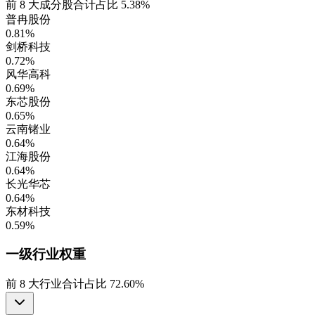
前
8
大成分股合计占比
5.38%
普冉股份
0.81%
剑桥科技
0.72%
风华高科
0.69%
东芯股份
0.65%
云南锗业
0.64%
江海股份
0.64%
长光华芯
0.64%
东材科技
0.59%
一级行业
权重
前
8
大行业合计占比
72.60%