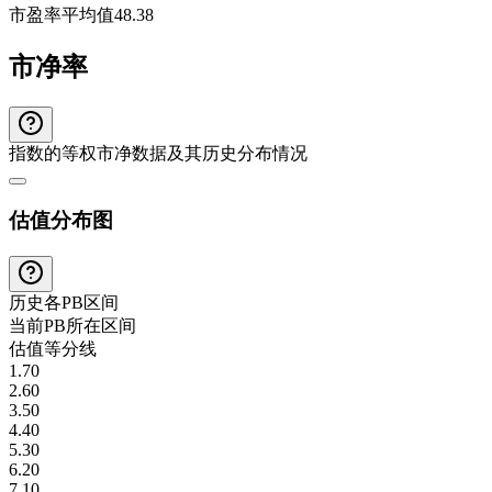
市盈率平均值
48.38
市净率
指数的等权市净数据及其历史分布情况
估值分布图
历史各
PB
区间
当前
PB
所在区间
估值等分线
1.70
2.60
3.50
4.40
5.30
6.20
7.10