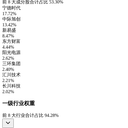
前
8
大成分股合计占比
53.30%
宁德时代
17.72%
中际旭创
13.42%
新易盛
8.47%
东方财富
4.44%
阳光电源
2.62%
三环集团
2.40%
汇川技术
2.21%
长川科技
2.02%
一级行业
权重
前
8
大行业合计占比
94.28%