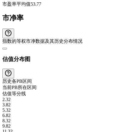
市盈率平均值
53.77
市净率
指数的等权市净数据及其历史分布情况
估值分布图
历史各
PB
区间
当前
PB
所在区间
估值等分线
2.32
3.82
5.32
6.82
8.32
9.82
11.32