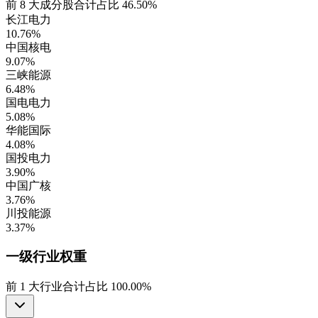
前
8
大成分股合计占比
46.50%
长江电力
10.76%
中国核电
9.07%
三峡能源
6.48%
国电电力
5.08%
华能国际
4.08%
国投电力
3.90%
中国广核
3.76%
川投能源
3.37%
一级行业
权重
前
1
大行业合计占比
100.00%