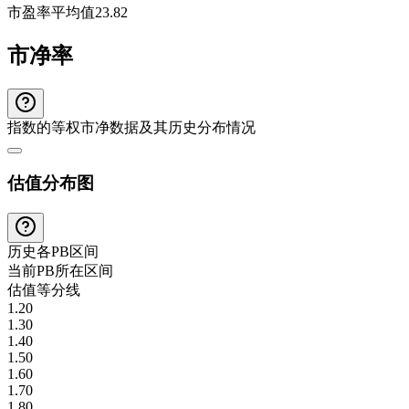
市盈率平均值
23.82
市净率
指数的等权市净数据及其历史分布情况
估值分布图
历史各
PB
区间
当前
PB
所在区间
估值等分线
1.20
1.30
1.40
1.50
1.60
1.70
1.80