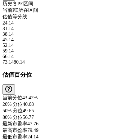
历史各
PE
区间
当前
PE
所在区间
估值等分线
24.14
31.14
38.14
45.14
52.14
59.14
66.14
73.14
80.14
估值百分位
当前分位
43.42%
20% 分位
40.68
50% 分位
49.65
80% 分位
56.77
最新市盈率
47.76
最高市盈率
79.49
最低市盈率
24.14