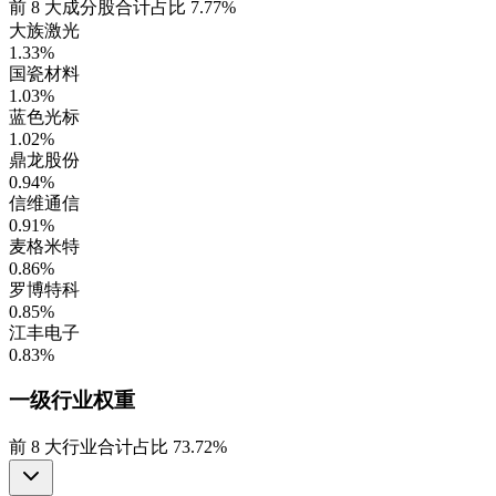
前
8
大成分股合计占比
7.77%
大族激光
1.33%
国瓷材料
1.03%
蓝色光标
1.02%
鼎龙股份
0.94%
信维通信
0.91%
麦格米特
0.86%
罗博特科
0.85%
江丰电子
0.83%
一级行业
权重
前
8
大行业合计占比
73.72%