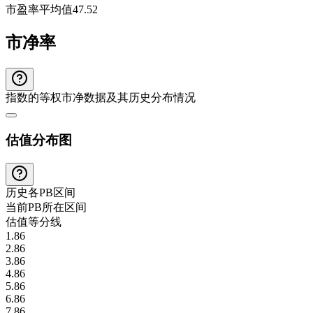
市盈率平均值
47.52
市净率
指数的等权市净数据及其历史分布情况
估值分布图
历史各
PB
区间
当前
PB
所在区间
估值等分线
1.86
2.86
3.86
4.86
5.86
6.86
7.86