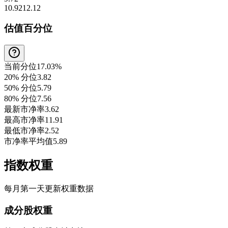
10.92
12.12
估值百分位
当前分位
17.03%
20% 分位
3.82
50% 分位
5.79
80% 分位
7.56
最新市净率
3.62
最高市净率
11.91
最低市净率
2.52
市净率平均值
5.89
指数权重
每月第一天更新权重数据
成分股权重