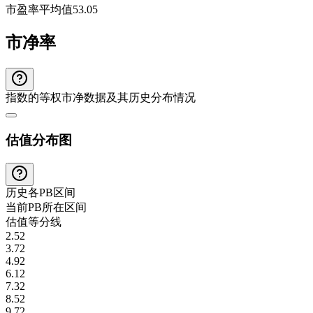
市盈率平均值
53.05
市净率
指数的等权市净数据及其历史分布情况
估值分布图
历史各
PB
区间
当前
PB
所在区间
估值等分线
2.52
3.72
4.92
6.12
7.32
8.52
9.72