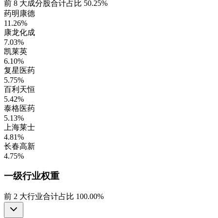
前
8
大成分股合计占比
50.25%
药明康德
11.26%
康龙化成
7.03%
凯莱英
6.10%
复星医药
5.75%
百利天恒
5.42%
泰格医药
5.13%
上海莱士
4.81%
长春高新
4.75%
一级行业
权重
前
2
大行业合计占比
100.00%