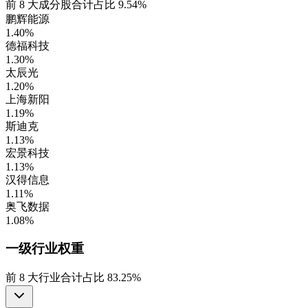
前
8
大成分股合计占比
9.54%
鹏辉能源
1.40%
德福科技
1.30%
太辰光
1.20%
上海新阳
1.19%
斯迪克
1.13%
宏景科技
1.13%
汉得信息
1.11%
奥飞数据
1.08%
一级行业
权重
前
8
大行业合计占比
83.25%