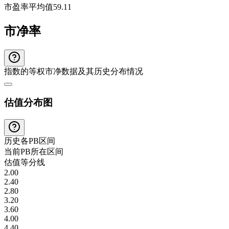
市盈率平均值
59.11
市净率
指数的等权市净数据及其历史分布情况
估值分布图
历史各
PB
区间
当前
PB
所在区间
估值等分线
2.00
2.40
2.80
3.20
3.60
4.00
4.40