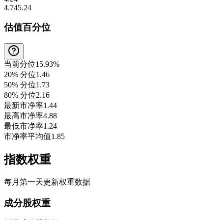
4.74
5.24
估值百分位
当前分位
15.93%
20% 分位
1.46
50% 分位
1.73
80% 分位
2.16
最新市净率
1.44
最高市净率
4.88
最低市净率
1.24
市净率平均值
1.85
指数权重
每月第一天更新权重数据
成分股权重