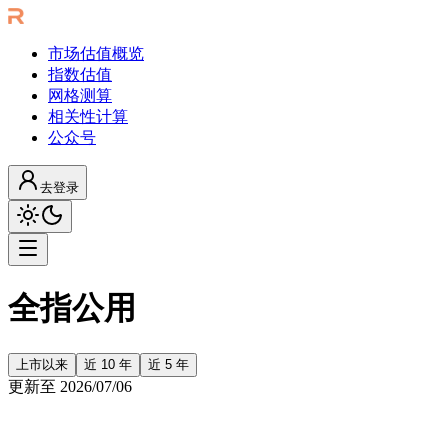
市场估值概览
指数估值
网格测算
相关性计算
公众号
去登录
全指公用
上市以来
近 10 年
近 5 年
更新至
2026/07/06