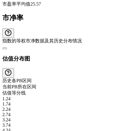
市盈率平均值
25.57
市净率
指数的等权市净数据及其历史分布情况
估值分布图
历史各
PB
区间
当前
PB
所在区间
估值等分线
1.24
1.74
2.24
2.74
3.24
3.74
4.24