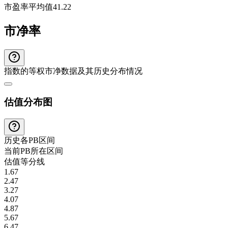
市盈率平均值
41.22
市净率
指数的等权市净数据及其历史分布情况
估值分布图
历史各
PB
区间
当前
PB
所在区间
估值等分线
1.67
2.47
3.27
4.07
4.87
5.67
6.47