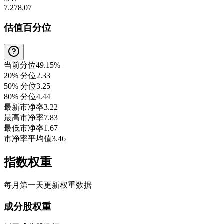
7.27
8.07
估值百分位
当前分位
49.15%
20% 分位
2.33
50% 分位
3.25
80% 分位
4.44
最新市净率
3.22
最高市净率
7.83
最低市净率
1.67
市净率平均值
3.46
指数权重
每月第一天更新权重数据
成分股权重