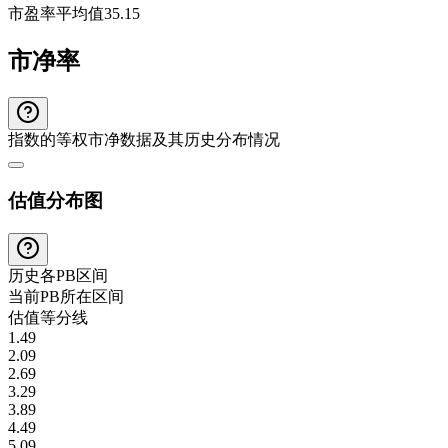
市盈率平均值
35.15
市净率
指数的等权市净数据及其历史分布情况
估值分布图
历史各
PB
区间
当前
PB
所在区间
估值等分线
1.49
2.09
2.69
3.29
3.89
4.49
5.09