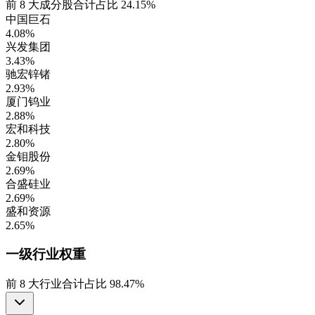
前
8
大成分股合计占比
24.15%
中国巨石
4.08%
兴发集团
3.43%
驰宏锌锗
2.93%
厦门钨业
2.88%
宏和科技
2.80%
金钼股份
2.69%
合盛硅业
2.69%
盛和资源
2.65%
一级行业
权重
前
8
大行业合计占比
98.47%