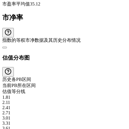
市盈率平均值
35.12
市净率
指数的等权市净数据及其历史分布情况
估值分布图
历史各
PB
区间
当前
PB
所在区间
估值等分线
1.81
2.11
2.41
2.71
3.01
3.31
3.61