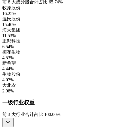
前
8
大成分股合计占比
65.74%
牧原股份
16.25%
温氏股份
15.40%
海大集团
11.53%
正邦科技
6.54%
梅花生物
4.53%
新希望
4.44%
生物股份
4.07%
大北农
2.98%
一级行业
权重
前
3
大行业合计占比
100.00%