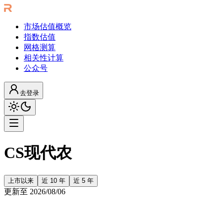
市场估值概览
指数估值
网格测算
相关性计算
公众号
去登录
CS现代农
上市以来
近 10 年
近 5 年
更新至
2026/08/06