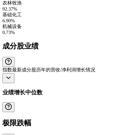
农林牧渔
92.37%
基础化工
6.90%
机械设备
0.73%
成分股业绩
指数最新成分股历年的营收/净利润增长情况
业绩增长中位数
极限跌幅