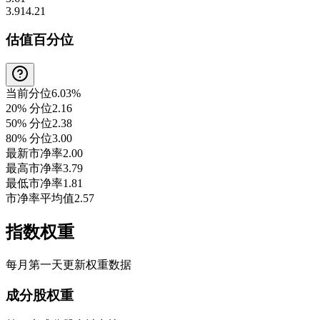
3.91
4.21
估值百分位
当前分位
6.03%
20% 分位
2.16
50% 分位
2.38
80% 分位
3.00
最新市净率
2.00
最高市净率
3.79
最低市净率
1.81
市净率平均值
2.57
指数权重
每月第一天更新权重数据
成分股权重