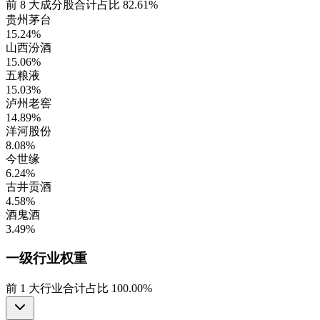
前
8
大成分股合计占比
82.61%
贵州茅台
15.24%
山西汾酒
15.06%
五粮液
15.03%
泸州老窖
14.89%
洋河股份
8.08%
今世缘
6.24%
古井贡酒
4.58%
酒鬼酒
3.49%
一级行业
权重
前
1
大行业合计占比
100.00%