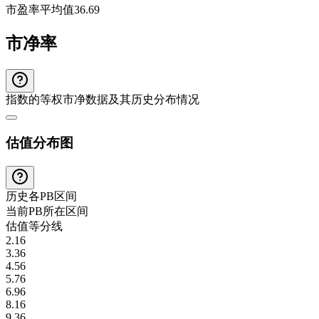
市盈率平均值
36.69
市净率
指数的等权市净数据及其历史分布情况
估值分布图
历史各
PB
区间
当前
PB
所在区间
估值等分线
2.16
3.36
4.56
5.76
6.96
8.16
9.36