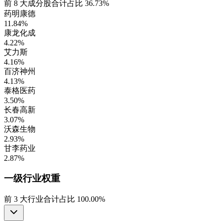
前
8
大成分股合计占比
36.73%
药明康德
11.84%
康龙化成
4.22%
艾力斯
4.16%
百济神州
4.13%
泰格医药
3.50%
长春高新
3.07%
沃森生物
2.93%
甘李药业
2.87%
一级行业
权重
前
3
大行业合计占比
100.00%