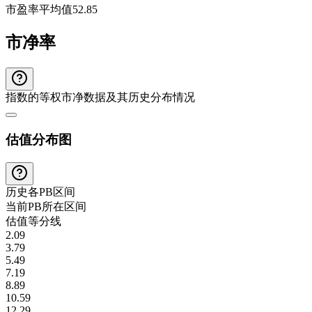
市盈率平均值
52.85
市净率
指数的等权市净数据及其历史分布情况
估值分布图
历史各
PB
区间
当前
PB
所在区间
估值等分线
2.09
3.79
5.49
7.19
8.89
10.59
12.29