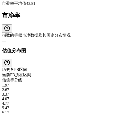
市盈率平均值
43.81
市净率
指数的等权市净数据及其历史分布情况
估值分布图
历史各
PB
区间
当前
PB
所在区间
估值等分线
1.97
2.67
3.37
4.07
4.77
5.47
6.17