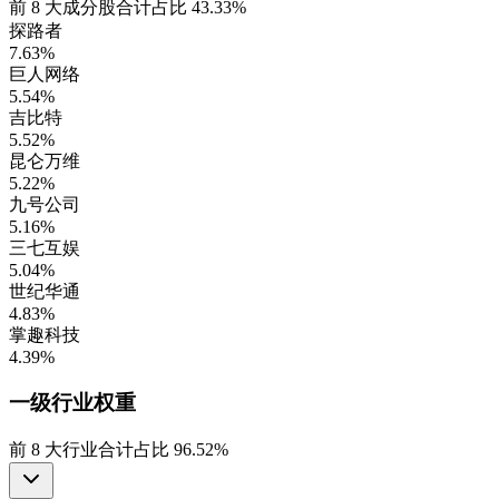
前
8
大成分股合计占比
43.33%
探路者
7.63%
巨人网络
5.54%
吉比特
5.52%
昆仑万维
5.22%
九号公司
5.16%
三七互娱
5.04%
世纪华通
4.83%
掌趣科技
4.39%
一级行业
权重
前
8
大行业合计占比
96.52%