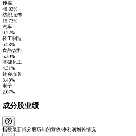
传媒
48.83%
纺织服饰
15.73%
汽车
9.22%
轻工制造
6.58%
食品饮料
6.30%
基础化工
4.31%
社会服务
3.48%
电子
2.07%
成分股业绩
指数最新成分股历年的营收/净利润增长情况