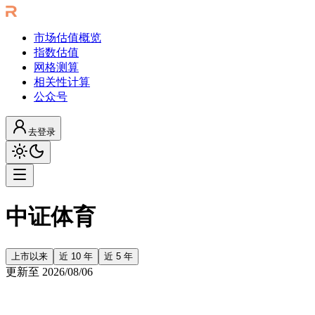
市场估值概览
指数估值
网格测算
相关性计算
公众号
去登录
中证体育
上市以来
近 10 年
近 5 年
更新至
2026/08/06