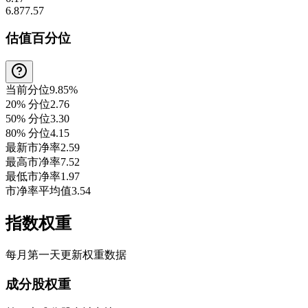
6.87
7.57
估值百分位
当前分位
9.85%
20% 分位
2.76
50% 分位
3.30
80% 分位
4.15
最新市净率
2.59
最高市净率
7.52
最低市净率
1.97
市净率平均值
3.54
指数权重
每月第一天更新权重数据
成分股权重