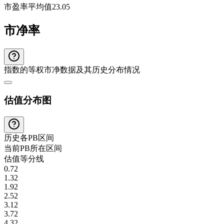
市盈率平均值
23.05
市净率
指数的等权市净数据及其历史分布情况
估值分布图
历史各
PB
区间
当前
PB
所在区间
估值等分线
0.72
1.32
1.92
2.52
3.12
3.72
4.32