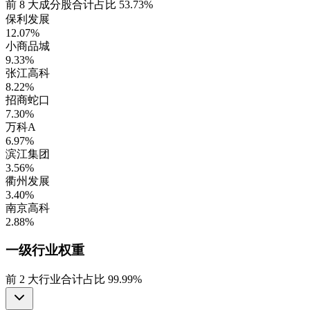
前
8
大成分股合计占比
53.73%
保利发展
12.07%
小商品城
9.33%
张江高科
8.22%
招商蛇口
7.30%
万科A
6.97%
滨江集团
3.56%
衢州发展
3.40%
南京高科
2.88%
一级行业
权重
前
2
大行业合计占比
99.99%