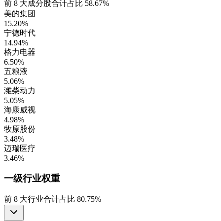
前
8
大成分股合计占比
58.67%
美的集团
15.20%
宁德时代
14.94%
格力电器
6.50%
五粮液
5.06%
潍柴动力
5.05%
海康威视
4.98%
牧原股份
3.48%
迈瑞医疗
3.46%
一级行业
权重
前
8
大行业合计占比
80.75%