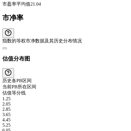
市盈率平均值
21.04
市净率
指数的等权市净数据及其历史分布情况
估值分布图
历史各
PB
区间
当前
PB
所在区间
估值等分线
1.25
2.05
2.85
3.65
4.45
5.25
6.05