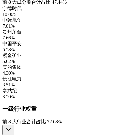
前
8
大成分股合计占比
47.44%
宁德时代
10.06%
中际旭创
7.81%
贵州茅台
7.66%
中国平安
5.58%
紫金矿业
5.02%
美的集团
4.30%
长江电力
3.51%
寒武纪
3.50%
一级行业
权重
前
8
大行业合计占比
72.08%