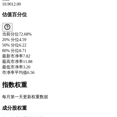
10.90
12.00
估值百分位
当前分位
72.68%
20% 分位
4.59
50% 分位
6.22
80% 分位
8.71
最新市净率
7.82
最高市净率
11.88
最低市净率
3.20
市净率平均值
6.56
指数权重
每月第一天更新权重数据
成分股权重