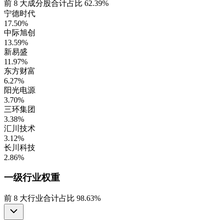
前
8
大成分股合计占比
62.39%
宁德时代
17.50%
中际旭创
13.59%
新易盛
11.97%
东方财富
6.27%
阳光电源
3.70%
三环集团
3.38%
汇川技术
3.12%
长川科技
2.86%
一级行业
权重
前
8
大行业合计占比
98.63%