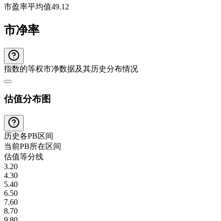
市盈率平均值
49.12
市净率
指数的等权市净数据及其历史分布情况
估值分布图
历史各
PB
区间
当前
PB
所在区间
估值等分线
3.20
4.30
5.40
6.50
7.60
8.70
9.80