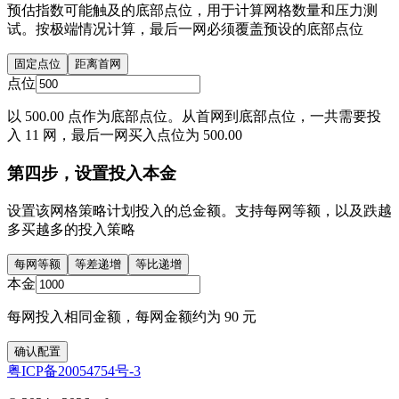
预估指数可能触及的底部点位，用于计算网格数量和压力测
试。按极端情况计算，最后一网必须覆盖预设的底部点位
固定点位
距离首网
点位
以 500.00 点作为底部点位。从首网到底部点位，一共需要投
入 11 网，最后一网买入点位为 500.00
第四步，设置投入本金
设置该网格策略计划投入的总金额。支持每网等额，以及跌越
多买越多的投入策略
每网等额
等差递增
等比递增
本金
每网投入相同金额，每网金额约为 90 元
确认配置
粤ICP备20054754号-3