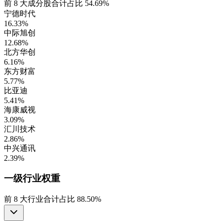
前
8
大成分股合计占比
54.69%
宁德时代
16.33%
中际旭创
12.68%
北方华创
6.16%
东方财富
5.77%
比亚迪
5.41%
海康威视
3.09%
汇川技术
2.86%
中兴通讯
2.39%
一级行业
权重
前
8
大行业合计占比
88.50%