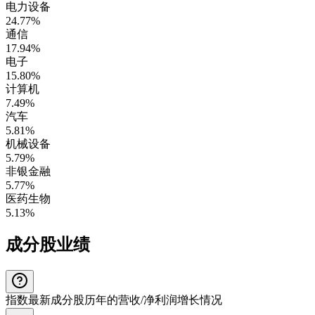
电力设备
24.77%
通信
17.94%
电子
15.80%
计算机
7.49%
汽车
5.81%
机械设备
5.79%
非银金融
5.77%
医药生物
5.13%
成分股业绩
指数最新成分股历年的营收/净利润增长情况