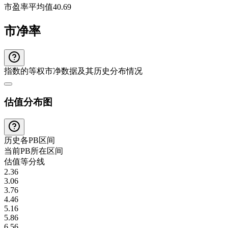
市盈率平均值
40.69
市净率
指数的等权市净数据及其历史分布情况
估值分布图
历史各
PB
区间
当前
PB
所在区间
估值等分线
2.36
3.06
3.76
4.46
5.16
5.86
6.56