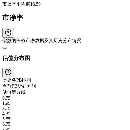
市盈率平均值
18.59
市净率
指数的等权市净数据及其历史分布情况
估值分布图
历史各
PB
区间
当前
PB
所在区间
估值等分线
0.75
1.95
3.15
4.35
5.55
6.75
7.95