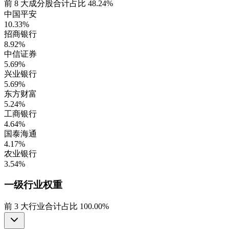
前
8
大成分股合计占比
48.24%
中国平安
10.33%
招商银行
8.92%
中信证券
5.69%
兴业银行
5.69%
东方财富
5.24%
工商银行
4.64%
国泰海通
4.17%
农业银行
3.54%
一级行业
权重
前
3
大行业合计占比
100.00%