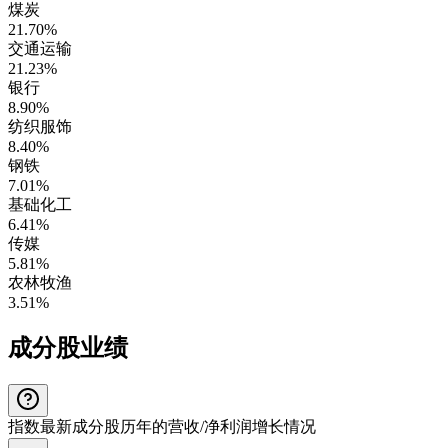
煤炭
21.70%
交通运输
21.23%
银行
8.90%
纺织服饰
8.40%
钢铁
7.01%
基础化工
6.41%
传媒
5.81%
农林牧渔
3.51%
成分股业绩
指数最新成分股历年的营收/净利润增长情况