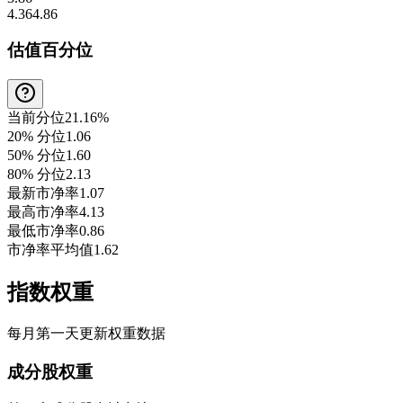
4.36
4.86
估值百分位
当前分位
21.16%
20% 分位
1.06
50% 分位
1.60
80% 分位
2.13
最新市净率
1.07
最高市净率
4.13
最低市净率
0.86
市净率平均值
1.62
指数权重
每月第一天更新权重数据
成分股权重