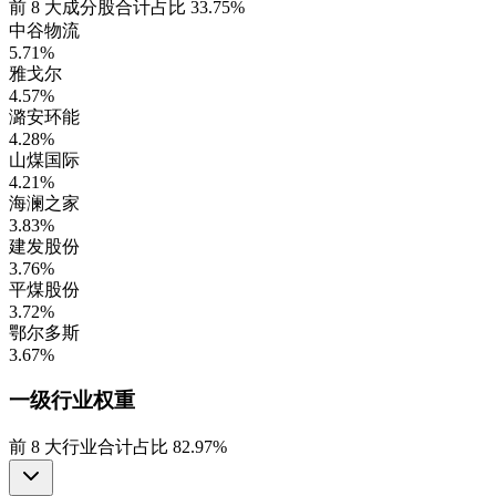
前
8
大成分股合计占比
33.75%
中谷物流
5.71%
雅戈尔
4.57%
潞安环能
4.28%
山煤国际
4.21%
海澜之家
3.83%
建发股份
3.76%
平煤股份
3.72%
鄂尔多斯
3.67%
一级行业
权重
前
8
大行业合计占比
82.97%