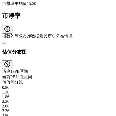
市盈率平均值
15.50
市净率
指数的等权市净数据及其历史分布情况
估值分布图
历史各
PB
区间
当前
PB
所在区间
估值等分线
0.86
1.36
1.86
2.36
2.86
3.36
3.86