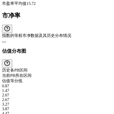
市盈率平均值
15.72
市净率
指数的等权市净数据及其历史分布情况
估值分布图
历史各
PB
区间
当前
PB
所在区间
估值等分线
0.87
1.47
2.07
2.67
3.27
3.87
4.47