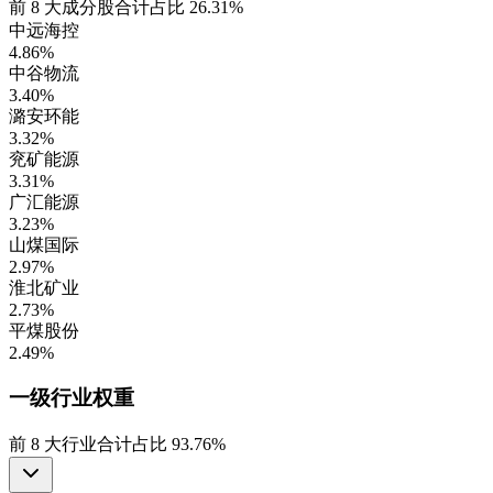
前
8
大成分股合计占比
26.31%
中远海控
4.86%
中谷物流
3.40%
潞安环能
3.32%
兖矿能源
3.31%
广汇能源
3.23%
山煤国际
2.97%
淮北矿业
2.73%
平煤股份
2.49%
一级行业
权重
前
8
大行业合计占比
93.76%