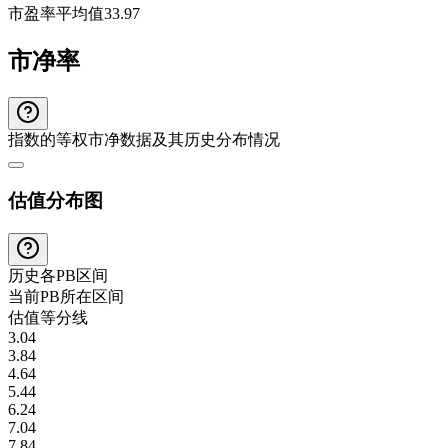
市盈率平均值
33.97
市净率
指数的等权市净数据及其历史分布情况
估值分布图
历史各
PB
区间
当前
PB
所在区间
估值等分线
3.04
3.84
4.64
5.44
6.24
7.04
7.84