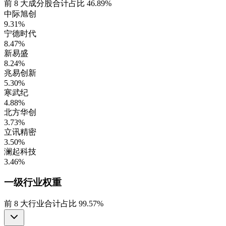
前
8
大成分股合计占比
46.89%
中际旭创
9.31%
宁德时代
8.47%
新易盛
8.24%
兆易创新
5.30%
寒武纪
4.88%
北方华创
3.73%
立讯精密
3.50%
澜起科技
3.46%
一级行业
权重
前
8
大行业合计占比
99.57%