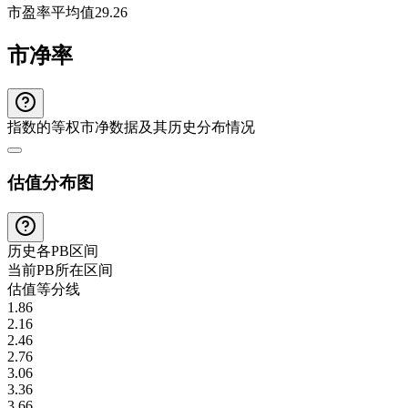
市盈率平均值
29.26
市净率
指数的等权市净数据及其历史分布情况
估值分布图
历史各
PB
区间
当前
PB
所在区间
估值等分线
1.86
2.16
2.46
2.76
3.06
3.36
3.66