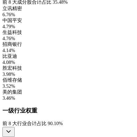
前
8
大成分股合计占比
35.48%
立讯精密
6.76%
中国平安
4.79%
生益科技
4.76%
招商银行
4.14%
比亚迪
4.08%
胜宏科技
3.98%
佰维存储
3.52%
美的集团
3.46%
一级行业
权重
前
8
大行业合计占比
90.10%