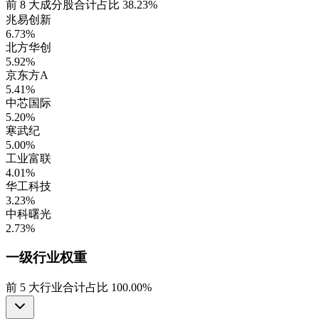
前
8
大成分股合计占比
38.23%
兆易创新
6.73%
北方华创
5.92%
京东方A
5.41%
中芯国际
5.20%
寒武纪
5.00%
工业富联
4.01%
华工科技
3.23%
中科曙光
2.73%
一级行业
权重
前
5
大行业合计占比
100.00%