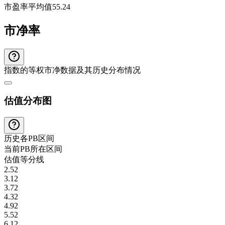
市盈率平均值
55.24
市净率
指数的等权市净数据及其历史分布情况
估值分布图
历史各
PB
区间
当前
PB
所在区间
估值等分线
2.52
3.12
3.72
4.32
4.92
5.52
6.12