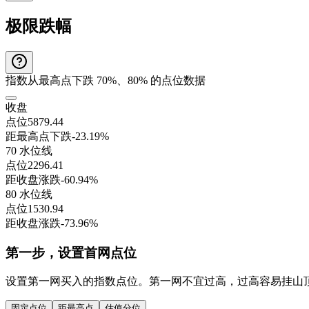
极限跌幅
指数从最高点下跌 70%、80% 的点位数据
收盘
点位
5879.44
距最高点下跌
-23.19%
70 水位线
点位
2296.41
距收盘涨跌
-60.94%
80 水位线
点位
1530.94
距收盘涨跌
-73.96%
第一步，设置首网点位
设置第一网买入的指数点位。第一网不宜过高，过高容易挂山
固定点位
距最高点
估值分位