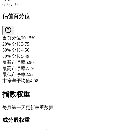
6.72
7.32
估值百分位
当前分位
90.15%
20% 分位
3.75
50% 分位
4.56
80% 分位
5.49
最新市净率
5.90
最高市净率
7.19
最低市净率
2.52
市净率平均值
4.58
指数权重
每月第一天更新权重数据
成分股权重