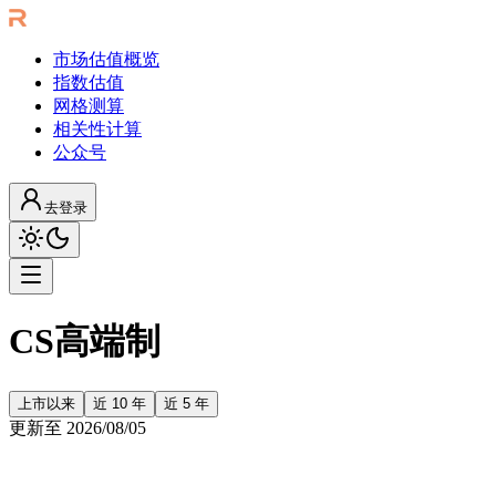
市场估值概览
指数估值
网格测算
相关性计算
公众号
去登录
CS高端制
上市以来
近 10 年
近 5 年
更新至
2026/08/05