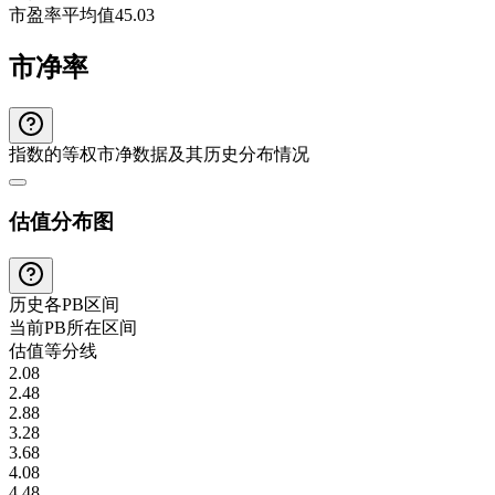
市盈率平均值
45.03
市净率
指数的等权市净数据及其历史分布情况
估值分布图
历史各
PB
区间
当前
PB
所在区间
估值等分线
2.08
2.48
2.88
3.28
3.68
4.08
4.48