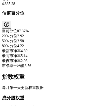
4.88
5.28
估值百分位
当前分位
87.37%
20% 分位
2.92
50% 分位
3.58
80% 分位
4.22
最新市净率
4.39
最高市净率
5.14
最低市净率
2.08
市净率平均值
3.56
指数权重
每月第一天更新权重数据
成分股权重