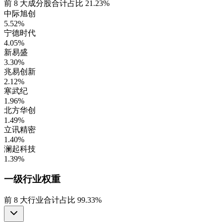
前
8
大成分股合计占比
21.23%
中际旭创
5.52%
宁德时代
4.05%
新易盛
3.30%
兆易创新
2.12%
寒武纪
1.96%
北方华创
1.49%
立讯精密
1.40%
澜起科技
1.39%
一级行业
权重
前
8
大行业合计占比
99.33%