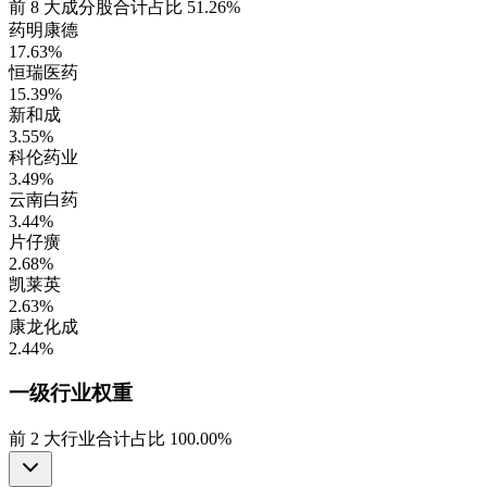
前
8
大成分股合计占比
51.26%
药明康德
17.63%
恒瑞医药
15.39%
新和成
3.55%
科伦药业
3.49%
云南白药
3.44%
片仔癀
2.68%
凯莱英
2.63%
康龙化成
2.44%
一级行业
权重
前
2
大行业合计占比
100.00%