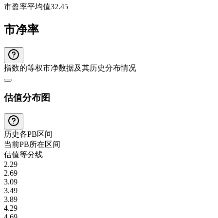
市盈率平均值
32.45
市净率
指数的等权市净数据及其历史分布情况
估值分布图
历史各
PB
区间
当前
PB
所在区间
估值等分线
2.29
2.69
3.09
3.49
3.89
4.29
4.69